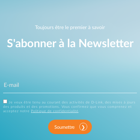
Toujours être le premier à savoir
S'abonner à la Newsletter
Je veux être tenu au courant des activités de D-Link, des mises à jours
des produits et des promotions. Vous confirmez que vous comprenez et
acceptez notre
Politique de confidentialité
.
Soumettre