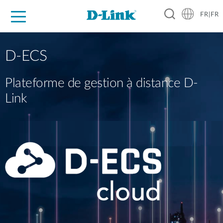
FR|FR
Grand Public
Entreprises
Industrie
Support
Ressources
Partenaires
D-ECS
Plateforme de gestion à distance D-
Link