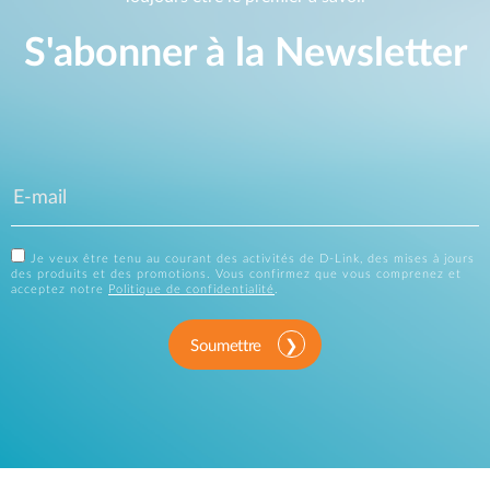
S'abonner à la Newsletter
Je veux être tenu au courant des activités de D-Link, des mises à jours
des produits et des promotions. Vous confirmez que vous comprenez et
acceptez notre
Politique de confidentialité
.
Soumettre