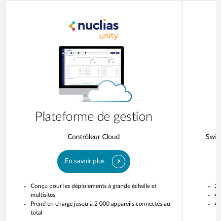
Plateforme de gestion
Contrôleur Cloud
Switc
En savoir plus
Conçu pour les déploiements à grande échelle et
20
multisites
4 
Prend en charge jusqu’à 2 000 appareils connectés au
4 
total