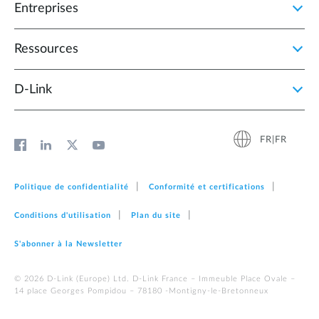
Entreprises
Ressources
D‑Link
FR|FR
Politique de confidentialité
Conformité et certifications
Conditions d'utilisation
Plan du site
S'abonner à la Newsletter
© 2026 D‑Link (Europe) Ltd. D-Link France – Immeuble Place Ovale –
14 place Georges Pompidou – 78180 -Montigny-le-Bretonneux