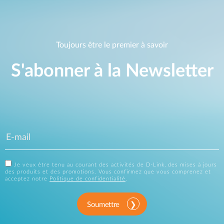
Toujours être le premier à savoir
S'abonner à la Newsletter
Je veux être tenu au courant des activités de D-Link, des mises à jours
des produits et des promotions. Vous confirmez que vous comprenez et
acceptez notre
Politique de confidentialité
.
Soumettre