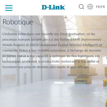
FR|FR
Grand Public
Entreprises
Industrie
Support
Ressources
Partenaires
Robotique
L'industrie entre dans une nouvelle ère d'automatisation, où les
processus manuels laissent place à des flottes d'AMR (Autonomous
Mobile Robots) et d'AGV (Automated Guided Vehicles) intelligents et
connectés. Grâce à leur mobilité autonome, à l'échange de données
en temps réel et à leur capacité à optimiser les flux logistiques, ces
technologies améliorent la productivité, renforcent la traçabilité et
favorisent une prise de décision plus rapide et plus efficace.