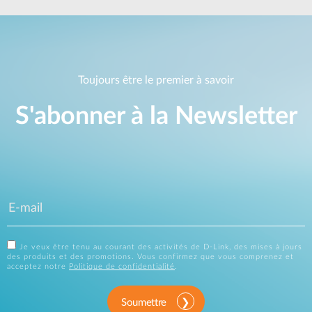
Toujours être le premier à savoir
S'abonner à la Newsletter
Je veux être tenu au courant des activités de D-Link, des mises à jours
des produits et des promotions. Vous confirmez que vous comprenez et
acceptez notre
Politique de confidentialité
.
Soumettre