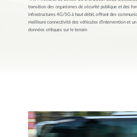
Easy Smart
transition des organismes de sécurité publique et des for
Switches
infrastructures 4G/5G à haut débit, offrant des communic
non
meilleure connectivité des véhicules d'intervention et un
administrables
données critiques sur le terrain
Switches
PoE
Accessories
Management
Où acheter
Gestion
Convertisseurs
Cloud
de média
Nuclias
Unity
Fibres
actives
Contrôleurs
matériel
Câbles
Nuclias
Direct
Connect
Attach
Adaptateurs
PoE