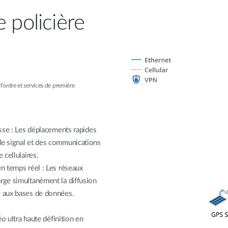
 policière
l'ordre et services de première
esse : Les déplacements rapides
de signal et des communications
 cellulaires.
en temps réel : Les réseaux
rge simultanément la diffusion
é aux bases de données.
o ultra haute définition en