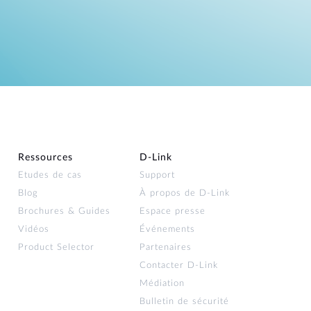
Ressources
D‑Link
Etudes de cas
Support
Blog
À propos de D‑Link
Brochures & Guides
Espace presse
Vidéos
Événements
Product Selector
Partenaires
Contacter D‑Link
Médiation
Bulletin de sécurité