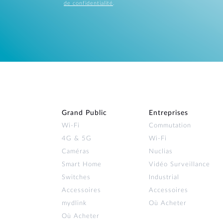
de confidentialité
.
Grand Public
Entreprises
Wi‑Fi
Commutation
4G & 5G
Wi-Fi
Caméras
Nuclias
Smart Home
Vidéo Surveillance
Switches
Industrial
Accessoires
Accessoires
mydlink
Où Acheter
Où Acheter