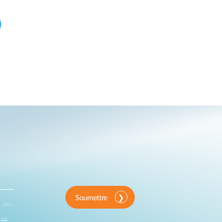
Soumettre
, des
que