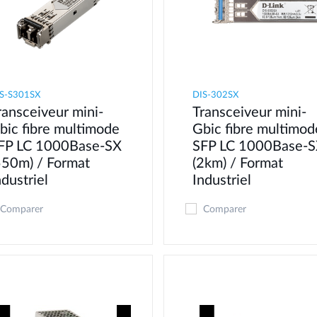
S-S301SX
DIS-302SX
ransceiveur mini-
Transceiveur mini-
bic fibre multimode
Gbic fibre multimod
FP LC 1000Base-SX
SFP LC 1000Base-
550m) / Format
(2km) / Format
ndustriel
Industriel
Comparer
Comparer