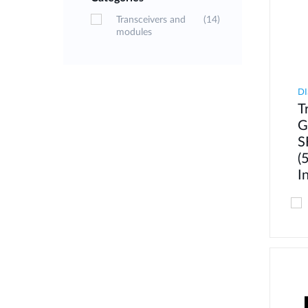
Transceivers and
(14)
modules
DI
T
G
S
(
I