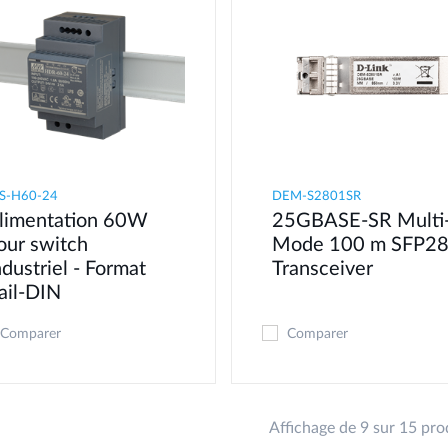
S-H60-24
DEM-S2801SR
limentation 60W
25GBASE-SR Multi
our switch
Mode 100 m SFP2
ndustriel - Format
Transceiver
ail-DIN
Comparer
Comparer
Affichage de 9 sur 15 pro