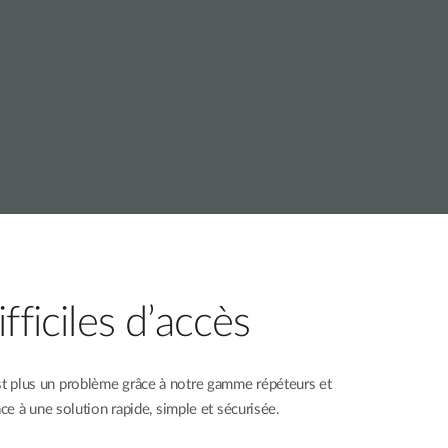
Surveillance
urbaine
Automatisation
des
bâtiments
Mât
intelligent
ficiles d’accès
st plus un problème grâce à notre gamme répéteurs et
ce à une solution rapide, simple et sécurisée.