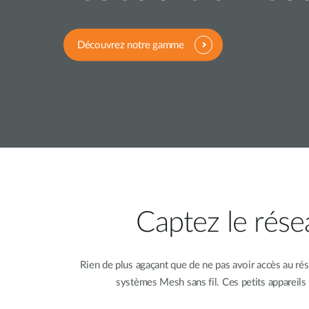
Easy Smart
Switches
non
Découvrez notre gamme
administrables
Switches
PoE
Accessories
Management
Où acheter
Gestion
Convertisseurs
Cloud
de média
Nuclias
Unity
Fibres
Captez le rése
actives
Contrôleurs
matériel
Câbles
Nuclias
Direct
Connect
Attach
Rien de plus agaçant que de ne pas avoir accès au r
Adaptateurs
systèmes Mesh sans fil. Ces petits appareils 
PoE