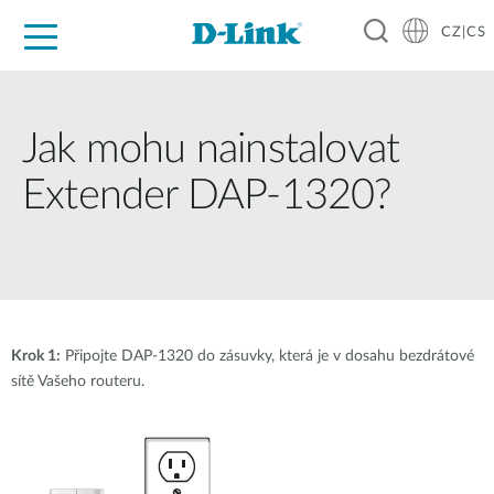
CZ|CS
Pro domácnost
Pro firmu
Pro průmysl
Kde koupit
Podpora
Zdroje
Partneři
Jak mohu nainstalovat
Extender DAP-1320?
Krok 1:
Připojte DAP-1320 do zásuvky, která je v dosahu bezdrátové
sítě Vašeho routeru.