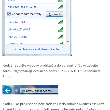
Krok 3:
Spusťte webový prohlížeč a do adresního řádku zadejte
adresu
http://dlinkap.local
nebo adresu IP 192.168.0.50 a stiskněte
Enter.
Krok 4:
Do příslušného pole zadejte Heslo Admina (
Admin Password
).
Pokud jste toto heslo nezměnili, ponechejte toto pole prázdné a