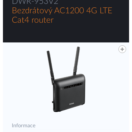
DWR-953V2
Bezdrátový AC1200 4G LTE
Cat4 router
Informace