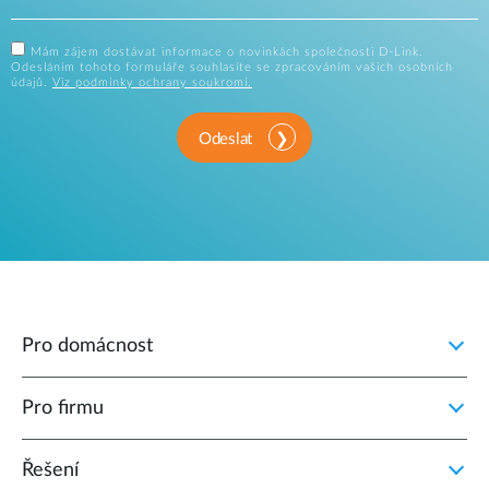
Mám zájem dostávat informace o novinkách společnosti D-Link.
Odesláním tohoto formuláře souhlasíte se zpracováním vašich osobních
údajů.
Viz podmínky ochrany soukromí.
Odeslat
Pro domácnost
Pro firmu
Řešení