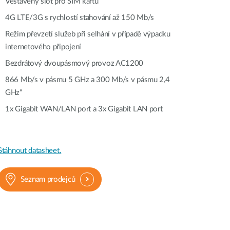
Vestavěný slot pro SIM kartu
dohled
4G LTE/3G s rychlostí stahování až 150 Mb/s
Automatizace
Režim převzetí služeb při selhání v případě výpadku
budov
internetového připojení
Inteligentní
sloupy
Bezdrátový dvoupásmový provoz AC1200
866 Mb/s v pásmu 5 GHz a 300 Mb/s v pásmu 2,4
GHz"
1x Gigabit WAN/LAN port a 3x Gigabit LAN port
Stáhnout datasheet.
Seznam prodejců