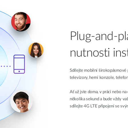
Plug-and-pl
nutnosti inst
Sdílejte mobilní širokopásmové p
televizory, herní konzole, telefon
Ať už jste doma, v práci nebo
několika sekund a bude vždy va
sdílejte 4G LTE připojení se svý