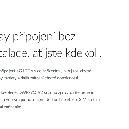
ay připojení bez
alace, ať jste kdekoli.
řipojení 4G LTE s více zařízeními, jako jsou chytré
y, tablety a další zařízení chytré domácnosti.
 na dovolené, DWR-953V2 snadno zprovozníte během
ším věrným pomocníkem. Jednoduše vložte SIM kartu a
mi zařízeními.