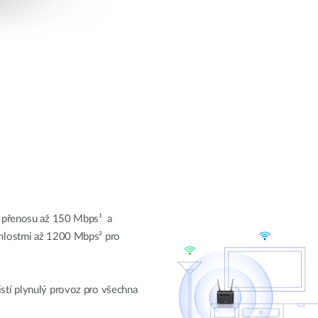
í přenosu až 150 Mbps¹ a
hlostmi až 1200 Mbps² pro
tí plynulý provoz pro všechna