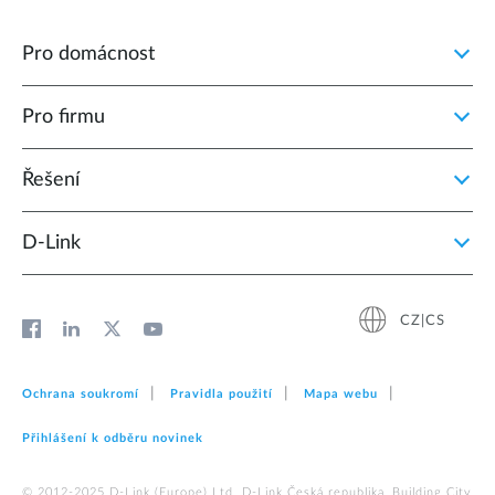
Pro domácnost
Pro firmu
Řešení
D‑Link
CZ|CS
Ochrana soukromí
Pravidla použití
Mapa webu
Přihlášení k odběru novinek
© 2012‑2025 D‑Link (Europe) Ltd. D-Link Česká republika, Building City