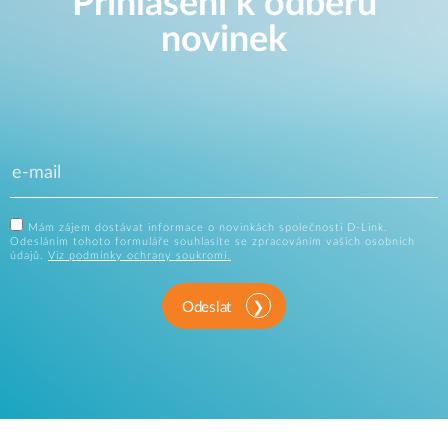
Přihlášení k odběru
novinek
Mám zájem dostávat informace o novinkách společnosti D-Link.
Odesláním tohoto formuláře souhlasíte se zpracováním vašich osobních
údajů.
Viz podmínky ochrany soukromí.
Odeslat