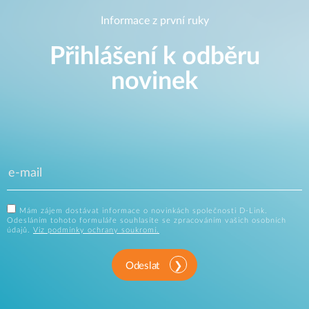
Informace z první ruky
Přihlášení k odběru
novinek
Mám zájem dostávat informace o novinkách společnosti D-Link.
Odesláním tohoto formuláře souhlasíte se zpracováním vašich osobních
údajů.
Viz podmínky ochrany soukromí.
Odeslat