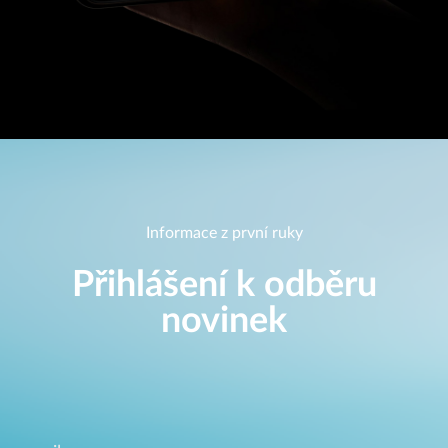
Informace z první ruky
Přihlášení k odběru
novinek