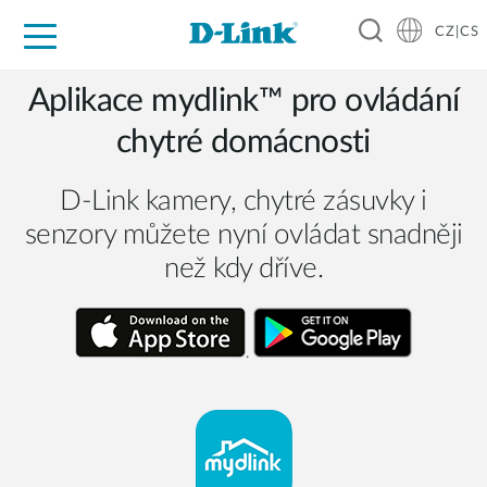
CZ|CS
Pro domácnost
Pro firmu
Pro průmysl
Kde koupit
Podpora
Zdroje
Partneři
Aplikace mydlink™ pro ovládání
chytré domácnosti
D-Link kamery, chytré zásuvky i
senzory můžete nyní ovládat snadněji
než kdy dříve.
.