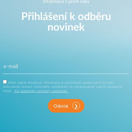
Informace z první ruky
Přihlášení k odběru
novinek
Mám zájem dostávat informace o novinkách společnosti D-Link.
Odesláním tohoto formuláře souhlasíte se zpracováním vašich osobních
údajů.
Viz podmínky ochrany soukromí.
Odeslat