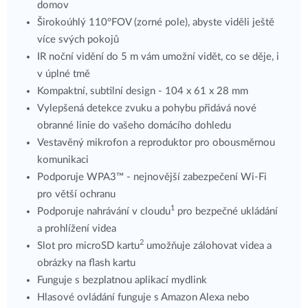
domov
Širokoúhlý 110°FOV (zorné pole), abyste viděli ještě
více svých pokojů
IR noční vidění do 5 m vám umožní vidět, co se děje, i
v úplné tmě
Kompaktní, subtilní design - 104 x 61 x 28 mm
Vylepšená detekce zvuku a pohybu přidává nové
obranné linie do vašeho domácího dohledu
Vestavěný mikrofon a reproduktor pro obousměrnou
komunikaci
Podporuje WPA3™ - nejnovější zabezpečení Wi-Fi
pro větší ochranu
1
Podporuje nahrávání v cloudu
pro bezpečné ukládání
a prohlížení videa
2
Slot pro microSD kartu
umožňuje zálohovat videa a
obrázky na flash kartu
Funguje s bezplatnou aplikací mydlink
Hlasové ovládání funguje s Amazon Alexa nebo