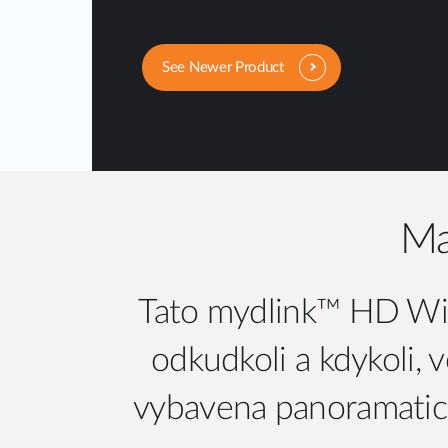
See Newer Product
Ma
Tato mydlink™ HD Wi‑
odkudkoli a kdykoli, 
vybavena panoramatic