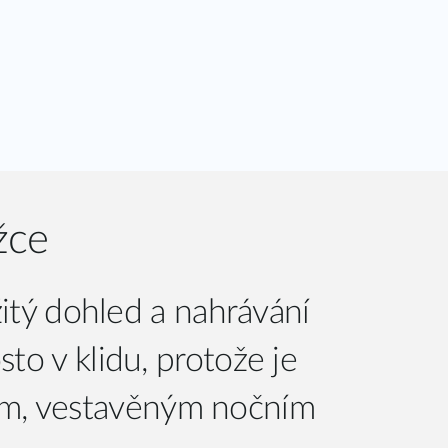
žce
tý dohled a nahrávání
to v klidu, protože je
ím, vestavěným nočním