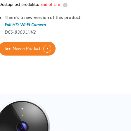
dohled
Dostupnost produktu:
End of Life
Automatizace
There's a new version of this product:
budov
Full HD Wi-Fi Camera
Inteligentní
DCS-8300LHV2
sloupy
See Newer Product