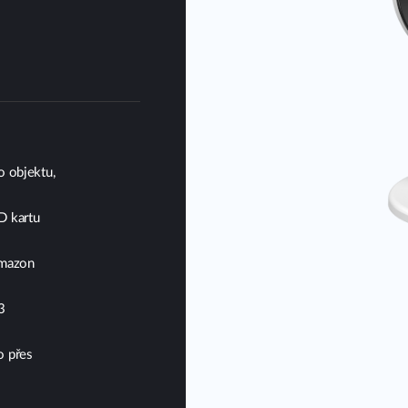
o objektu,
D kartu
Amazon
3
o přes