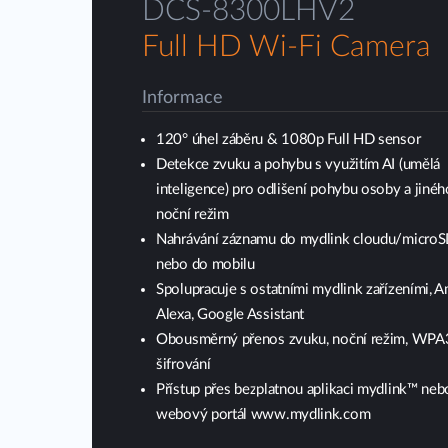
DCS-8300LHV2
Full HD Wi-Fi Camera
Informace
120° úhel záběru & 1080p Full HD sensor
Detekce zvuku a pohybu s využitím AI (umělá
inteligence) pro odlišení pohybu osoby a jinéh
noční režim
Nahrávání záznamu do mydlink cloudu/microS
nebo do mobilu
Spolupracuje s ostatními mydlink zařízeními, 
Alexa, Google Assistant
Obousměrný přenos zvuku, noční režim, WPA
šifrování
Přístup přes bezplatnou aplikaci mydlink™ neb
webový portál www.mydlink.com