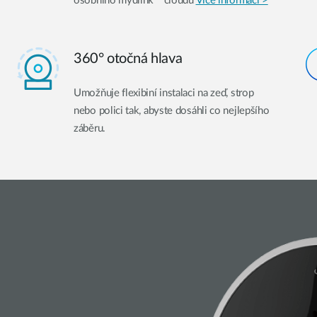
osobního mydlink™ cloudu
Více informací >
360° otočná hlava
Umožňuje flexibiní instalaci na zeď, strop
nebo polici tak, abyste dosáhli co nejlepšího
záběru.