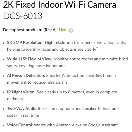
2K Fixed Indoor Wi-Fi Camera
DCS-6013
Dostupnost produktu (Rev A):
Live
2K 3MP Resolution:
High resolution for superior live video clarity,
2
helping to identify faces and objects more clearly
Wide 115° Field of View:
Monitor entire rooms and minimize blind
spots, covering more indoor area
AI Person Detection:
Smarter AI detection identifies human
3
movement to reduce false alarms
IR Night Vision:
See clearly up to 8 meters, even in complete
darkness
Two-Way Audio:
Built-in microphone and speaker to hear and
speak in real time
Voice Control:
Works with Amazon Alexa or Google Assistant