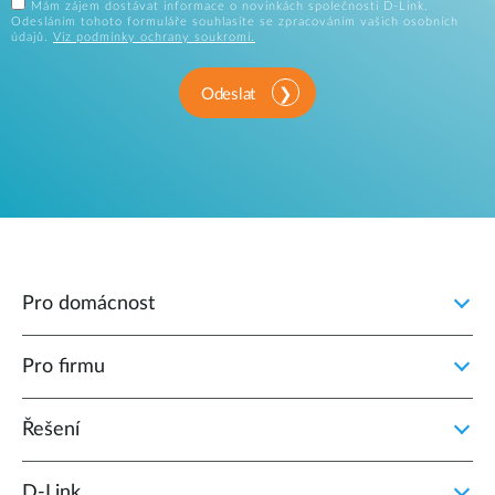
Mám zájem dostávat informace o novinkách společnosti D-Link.
Odesláním tohoto formuláře souhlasíte se zpracováním vašich osobních
údajů.
Viz podmínky ochrany soukromí.
Odeslat
Pro domácnost
Pro firmu
Řešení
D‑Link