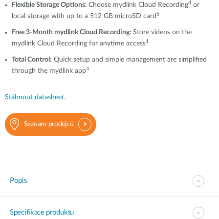
4
Flexible Storage Options:
Choose mydlink Cloud Recording
or
5
local storage with up to a 512 GB microSD card
Free 3-Month mydlink Cloud Recording:
Store videos on the
1
mydlink Cloud Recording for anytime access
T
otal Control
:
Quick setup and simple management are simplified
4
through the mydlink app
Stáhnout datasheet.
Seznam prodejců
Popis
Specifikace produktu