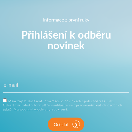
Informace z první ruky
Přihlášení k odběru
novinek
Mám zájem dostávat informace o novinkách společnosti D-Link.
Odesláním tohoto formuláře souhlasíte se zpracováním vašich osobních
údajů.
Viz podmínky ochrany soukromí.
Odeslat