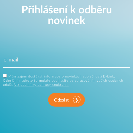
Přihlášení k odběru
novinek
Mám zájem dostávat informace o novinkách společnosti D-Link.
Odesláním tohoto formuláře souhlasíte se zpracováním vašich osobních
údajů.
Viz podmínky ochrany soukromí.
Odeslat