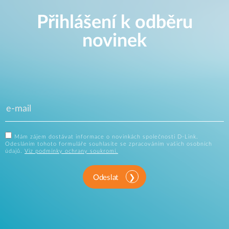
Přihlášení k odběru
novinek
Mám zájem dostávat informace o novinkách společnosti D-Link.
Odesláním tohoto formuláře souhlasíte se zpracováním vašich osobních
údajů.
Viz podmínky ochrany soukromí.
Odeslat