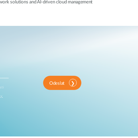
network solutions and AI-driven cloud management
Odeslat
sti
ny