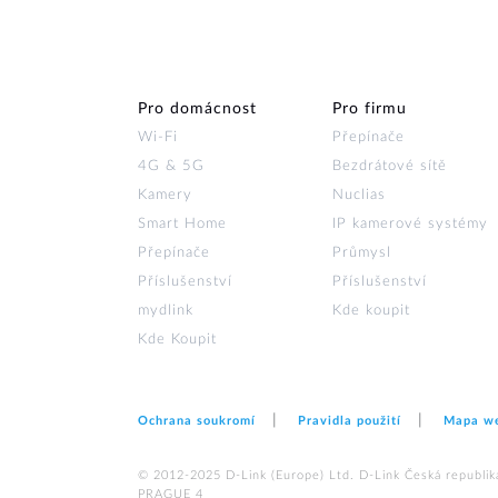
Pro domácnost
Pro firmu
Wi‑Fi
Přepínače
4G & 5G
Bezdrátové sítě
Kamery
Nuclias
Smart Home
IP kamerové systémy
Přepínače
Průmysl
Příslušenství
Příslušenství
mydlink
Kde koupit
Kde Koupit
Ochrana soukromí
Pravidla použití
Mapa w
© 2012‑2025 D‑Link (Europe) Ltd. D-Link Česká republika,
PRAGUE 4