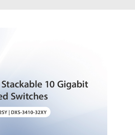
dohled
Automatizace
budov
Inteligentní
sloupy