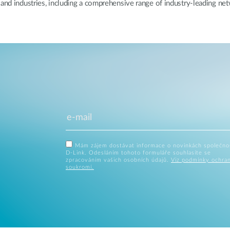
, and industries, including a comprehensive range of industry-leading 
Mám zájem dostávat informace o novinkách společno
D-Link. Odesláním tohoto formuláře souhlasíte se
zpracováním vašich osobních údajů.
Viz podmínky ochra
soukromí.