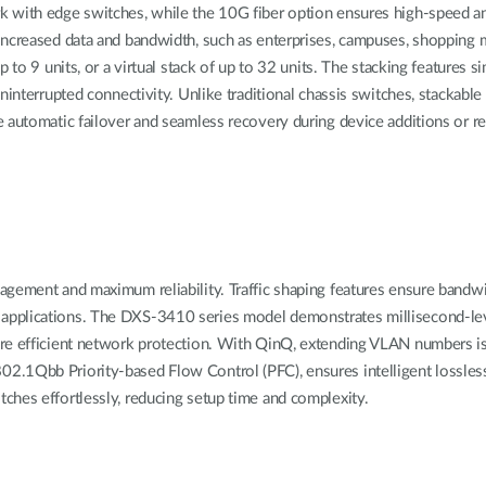
 with edge switches, while the 10G fiber option ensures high-speed and 
increased data and bandwidth, such as enterprises, campuses, shopping m
 to 9 units, or a virtual stack of up to 32 units. The stacking features s
interrupted connectivity. Unlike traditional chassis switches, stackable s
e automatic failover and seamless recovery during device additions or 
gement and maximum reliability. Traffic shaping features ensure bandwid
pplications. The DXS-3410 series model demonstrates millisecond-leve
ore efficient network protection. With QinQ, extending VLAN numbers is
2.1Qbb Priority-based Flow Control (PFC), ensures intelligent lossless
ches effortlessly, reducing setup time and complexity.