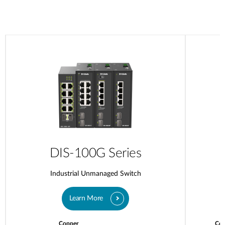
DIS-100G Series
Industrial Unmanaged Switch
Learn More
Copper
Cop