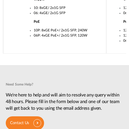
10: 8xGE/ 2x1G SFP
12:
06: 4xGE/ 2x1G SFP
06:
PoE
Po
10P: 8xGE PoE+/ 2x1G SFP, 240W
12U
06P: 4xGE PoE+/ 2x1G SFP, 120W
12P
06P
Need Some Help?
We're here to help and will aim to resolve any query within
48 hours. Please fill in the form below and one of our team
will get back to you using the email address given.
Contact Us