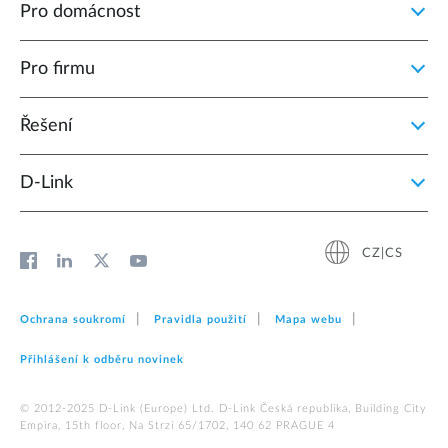
Pro domácnost
Pro firmu
Řešení
D‑Link
CZ|CS
Ochrana soukromí
Pravidla použití
Mapa webu
Přihlášení k odběru novinek
© 2012‑2025 D‑Link (Europe) Ltd. D-Link Česká republika, Building City
Empira, 15th floor, Na Strzi 65/1702, 140 62 PRAGUE 4