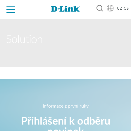
CZ|CS
Pro domácnost
Pro firmu
Pro průmysl
Kde koupit
Podpora
Zdroje
Partneři
Solution
Informace z první ruky
Přihlášení k odběru