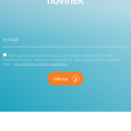
novinek
Mám zájem dostávat informace o novinkách společnosti D-Link.
Odesláním tohoto formuláře souhlasíte se zpracováním vašich osobních
údajů.
Viz podmínky ochrany soukromí.
Odeslat