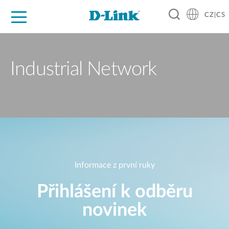
CZ|CS
Pro domácnost
Pro firmu
Pro průmysl
Kde koupit
Podpora
Zdroje
Partneři
Industrial Network
Informace z první ruky
Přihlášení k odběru
novinek