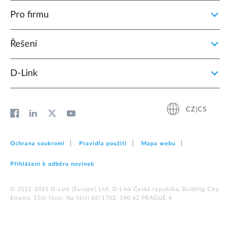
Pro firmu
Řešení
D‑Link
CZ|CS
Ochrana soukromí
Pravidla použití
Mapa webu
Přihlášení k odběru novinek
© 2012‑2025 D‑Link (Europe) Ltd. D-Link Česká republika, Building City
Empira, 15th floor, Na Strzi 65/1702, 140 62 PRAGUE 4