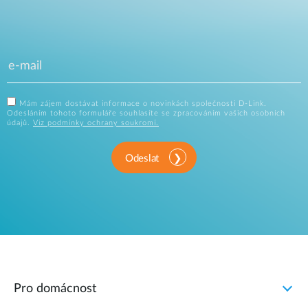
Mám zájem dostávat informace o novinkách společnosti D-Link.
Odesláním tohoto formuláře souhlasíte se zpracováním vašich osobních
údajů.
Viz podmínky ochrany soukromí.
Odeslat
Pro domácnost