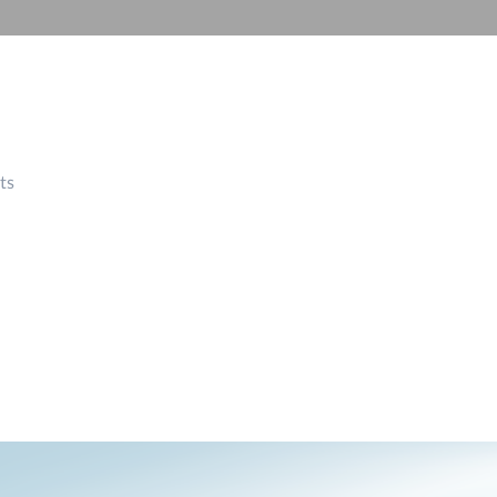
dohled
Automatizace
budov
Inteligentní
sloupy
ts