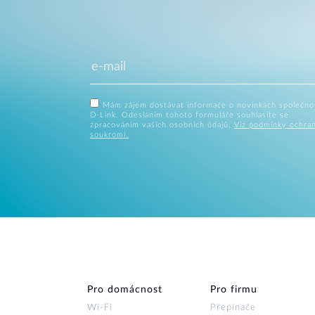
Mám zájem dostávat informace o novinkách společno
D-Link. Odesláním tohoto formuláře souhlasíte se
zpracováním vašich osobních údajů.
Viz podmínky ochra
soukromí.
Pro domácnost
Pro firmu
Wi‑Fi
Přepínače