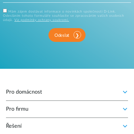
Mám zájem dostávat informace o novinkách společnosti D-Link.
Odesláním tohoto formuláře souhlasíte se zpracováním vašich osobních
údajů.
Viz podmínky ochrany soukromí.
Odeslat
Pro domácnost
Pro firmu
Řešení