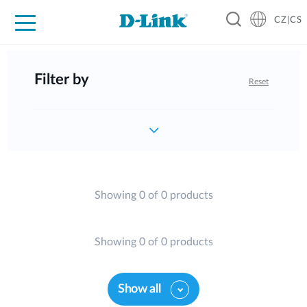
CZ|CS
Pro domácnost
Pro firmu
Pro průmysl
Kde koupit
Podpora
Zdroje
Partneři
Filter by
Reset
Showing 0 of 0 products
Showing 0 of 0 products
Show all