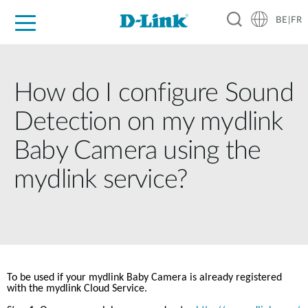
BE|FR
Grand Public
Entreprises
Industrie
Support
Ressources
Partenaires
How do I configure Sound
Detection on my mydlink
Baby Camera using the
mydlink service?
To be used if your mydlink Baby Camera is already registered 
with the mydlink Cloud Service.