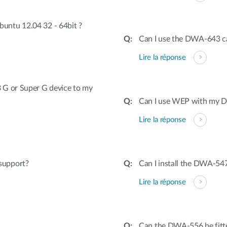
untu 12.04 32 - 64bit ?
Can I use the DWA-643 ca
Lire la réponse
 G or Super G device to my
Can I use WEP with my Dr
Lire la réponse
support?
Can I install the DWA-547
Lire la réponse
Can the DWA-556 be fitted