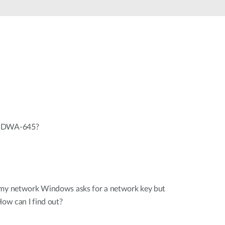
Surveillance
urbaine
Automatisation
des
bâtiments
Mât
intelligent
n DWA-645?
 my network Windows asks for a network key but
How can I find out?