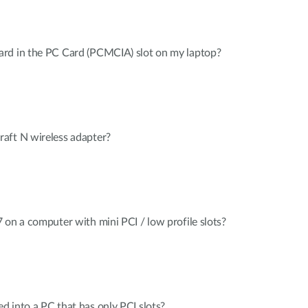
rd in the PC Card (PCMCIA) slot on my laptop?
aft N wireless adapter?
 on a computer with mini PCI / low profile slots?
 into a PC that has only PCI slots?