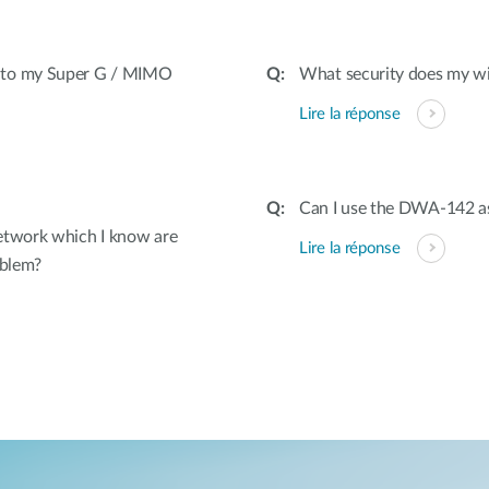
t to my Super G / MIMO
What security does my wi
Lire la réponse
Can I use the DWA-142 as
etwork which I know are
Lire la réponse
oblem?