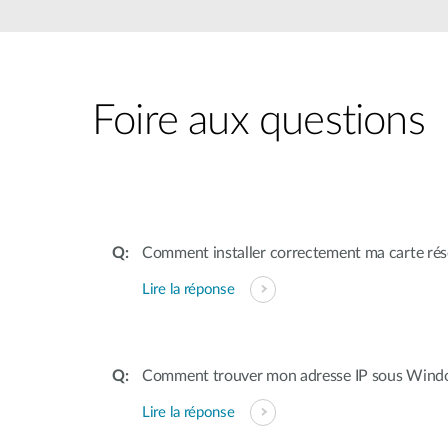
Easy Smart
Switches
non
administrables
Switches
Foire aux questions
PoE
Accessories
Management
Où acheter
Gestion
Comment installer correctement ma carte rés
Convertisseurs
Cloud
de média
Nuclias
Unity
Lire la réponse
Fibres
actives
Contrôleurs
matériel
Câbles
Nuclias
Direct
Connect
Comment trouver mon adresse IP sous Wind
Attach
Adaptateurs
Lire la réponse
PoE