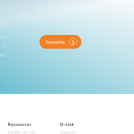
Soumettre
, des
que
Ressources
D‑Link
Etudes de cas
Support