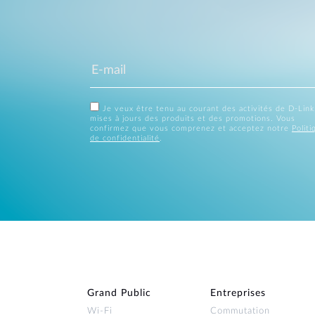
Je veux être tenu au courant des activités de D-Link
mises à jours des produits et des promotions. Vous
confirmez que vous comprenez et acceptez notre
Politi
de confidentialité
.
Grand Public
Entreprises
Wi‑Fi
Commutation