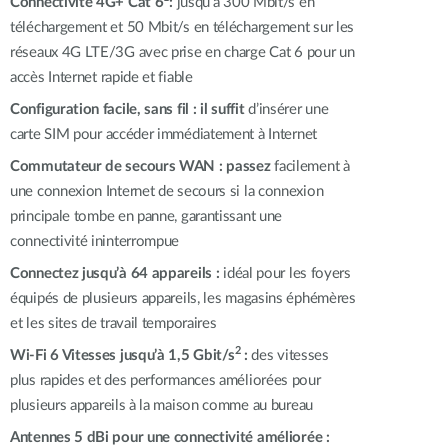
Connectivité 4G+ Cat 6
:
jusqu’à 300 Mbit/s en
Surveillance
urbaine
téléchargement et 50 Mbit/s en téléchargement sur les
réseaux 4G LTE/3G avec prise en charge Cat 6 pour un
Automatisation
accès Internet rapide et fiable
des
bâtiments
Configuration facile, sans fil : il suffit
d’insérer une
Mât
carte SIM pour accéder immédiatement à Internet
intelligent
Commutateur de secours WAN : passez
facilement à
une connexion Internet de secours si la connexion
principale tombe en panne, garantissant une
connectivité ininterrompue
Connectez jusqu’à 64 appareils :
idéal pour les foyers
équipés de plusieurs appareils, les magasins éphémères
et les sites de travail temporaires
2
Wi-Fi 6 Vitesses jusqu’à 1,5 Gbit/s
:
des vitesses
plus rapides et des performances améliorées pour
plusieurs appareils à la maison comme au bureau
Antennes 5 dBi pour une connectivité améliorée :