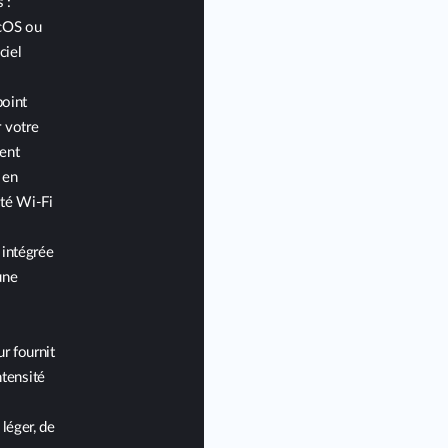
 :
cOS ou
ciel
point
r votre
ment
 en
ité Wi-Fi
intégrée
une
r fournit
ntensité
 léger, de