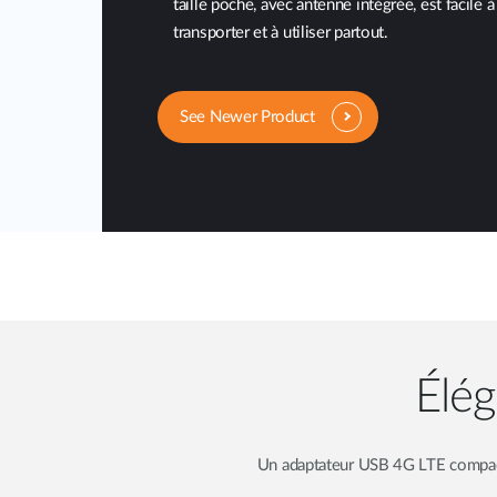
taille poche, avec antenne intégrée, est facile à
transporter et à utiliser partout.
See Newer Product
Élég
Un adaptateur USB 4G LTE compact 