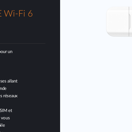
 Wi-Fi 6
pour un
ses allant
ande
es réseaux
 SIM et
r vous
ile