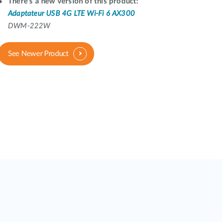
There's a new version of this product:
Surveillance
urbaine
Adaptateur USB 4G LTE Wi-Fi 6 AX300
DWM-222W
Automatisation
des
bâtiments
See Newer Product
Mât
intelligent