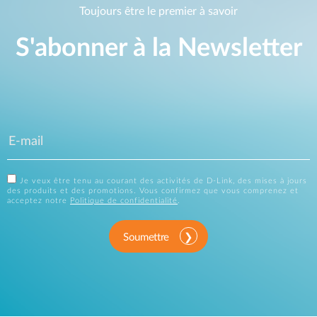
Toujours être le premier à savoir
S'abonner à la Newsletter
Je veux être tenu au courant des activités de D-Link, des mises à jours
des produits et des promotions. Vous confirmez que vous comprenez et
acceptez notre
Politique de confidentialité
.
Soumettre