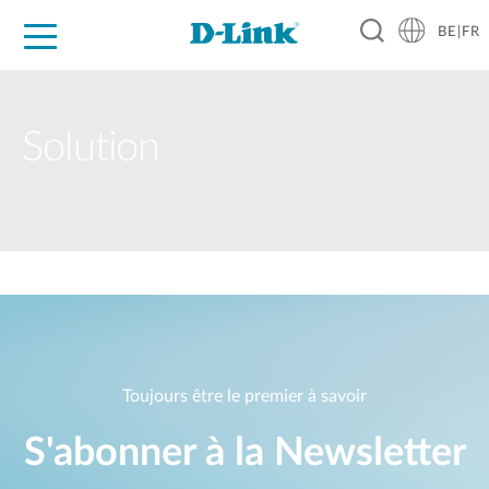
BE|FR
Grand Public
Entreprises
Industrie
Support
Ressources
Partenaires
Solution
Toujours être le premier à savoir
S'abonner à la Newsletter