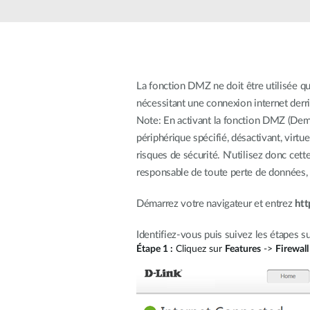
Easy Smart
Switches
non
administrables
Switches
PoE
La fonction DMZ ne doit être utilisée q
nécessitant une connexion internet derri
Note: En activant la fonction DMZ (Demil
Accessories
Management
Où acheter
périphérique spécifié, désactivant, virtu
risques de sécurité. N'utilisez donc cet
Gestion
responsable de toute perte de données, a
Convertisseurs
Cloud
de média
Nuclias
Unity
Démarrez votre navigateur et entrez
htt
Fibres
actives
Contrôleurs
matériel
Identifiez-vous puis suivez les étapes su
Câbles
Nuclias
Étape 1 :
Cliquez sur
Features
->
Firewall
Direct
Connect
Attach
Adaptateurs
PoE