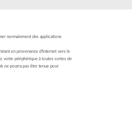
Surveillance
urbaine
Automatisation
des
bâtiments
nner normalement des applications
Mât
intelligent
ntrant en provenance d'Internet vers le
sez votre périphérique à toutes sortes de
ink ne pourra pas être tenue pour