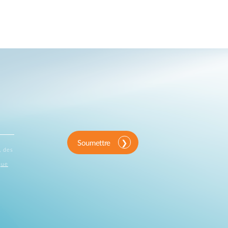
Soumettre
, des
que