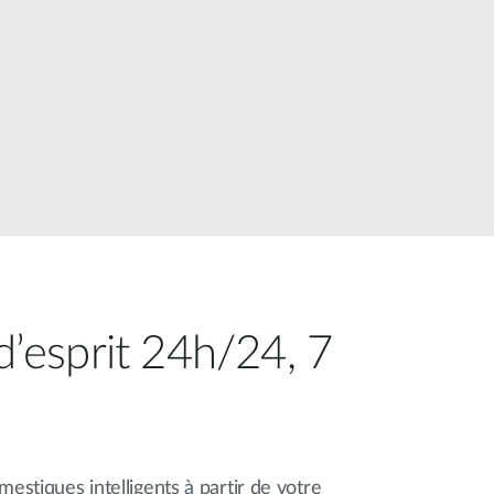
Surveillance
urbaine
Automatisation
des
bâtiments
Mât
intelligent
 d’esprit 24h/24, 7
estiques intelligents à partir de votre