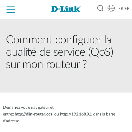
FR|FR
Grand Public
Entreprises
Industrie
Support
Ressources
Partenaires
Comment configurer la
qualité de service (QoS)
sur mon routeur ?
Démarrez votre navigateur et
entrez
http://dlinkrouter.local
ou
http://192.168.0.1
dans la barre
d'adresse.