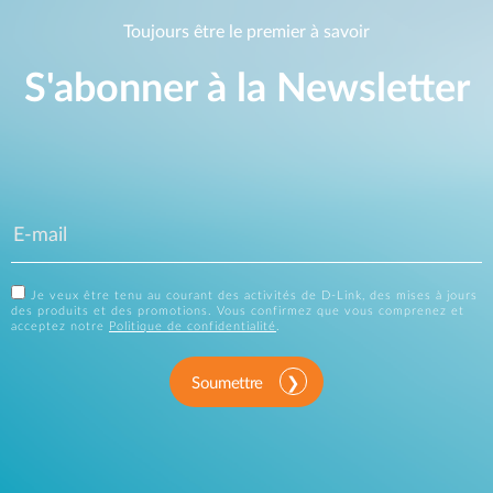
Toujours être le premier à savoir
S'abonner à la Newsletter
Je veux être tenu au courant des activités de D-Link, des mises à jours
des produits et des promotions. Vous confirmez que vous comprenez et
acceptez notre
Politique de confidentialité
.
Soumettre