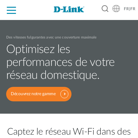
FR|FR
Grand Public
Entreprises
Industrie
Support
Ressources
Partenaires
Des vitesses fulgurantes avec une couverture maximale
Optimisez les
performances de votre
réseau domestique.
Découvrez notre gamme
Captez le réseau Wi-Fi dans des