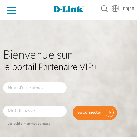
FR|FR
Grand Public
Entreprises
Industrie
Support
Ressources
Partenaires
Bienvenue sur
le portail Partenaire VIP+
Se connecter
J'ai oublié mon mot de passe