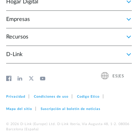
Hogar Digital
Empresas
Recursos
D‑Link
ES|ES
Privacidad
Condiciones de uso
Codigo Etico
Mapa del sitio
Suscripción al boletín de noticias
© 2026 D‑Link (Europe) Ltd. D-Link Iberia, Via Augusta 48, 1-2. 08006
Barcelona (España)