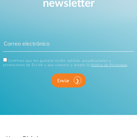
newsletter
Confirmo que me gustaría recibir noticias, actualizaciones y
promociones de D-Link y que conozco y acepto la
Política de Privacidad
.
Enviar