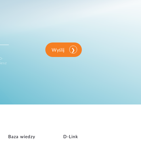
Wyślij
D-
iesz
Baza wiedzy
D‑Link