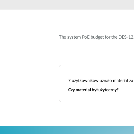
Przełączniki
niezarządzalne
Przełączniki
PoE
The system PoE budget for the DES-12
Akcesoria
Zarządzanie
Gdzie kupić
Media
Chmurowe
konwertery
systemy
zarządzania
Moduły
światłowodowe
Kontrolery
sieciowe
7
użytkowników uznało materiał za 
Kable DAC
Czy materiał był użyteczny?
Adaptery
PoE