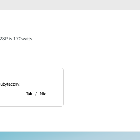
Łączność w
pojazdach
28P is 170watts.
użyteczny.
Tak
Nie