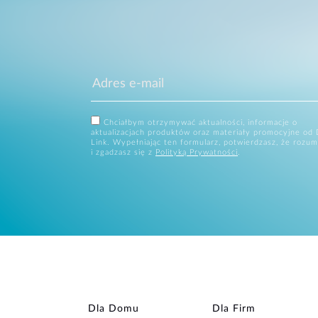
Chciałbym otrzymywać aktualności, informacje o
aktualizacjach produktów oraz materiały promocyjne od 
Link. Wypełniając ten formularz, potwierdzasz, że rozum
i zgadzasz się z
Polityką Prywatności
.
Dla Domu
Dla Firm