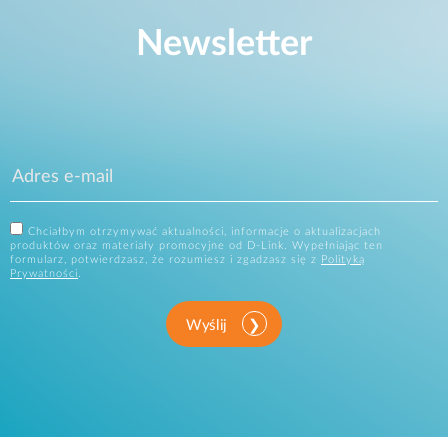
Newsletter
Chciałbym otrzymywać aktualności, informacje o aktualizacjach
produktów oraz materiały promocyjne od D-Link. Wypełniając ten
formularz, potwierdzasz, że rozumiesz i zgadzasz się z
Polityką
Prywatności
.
Wyślij