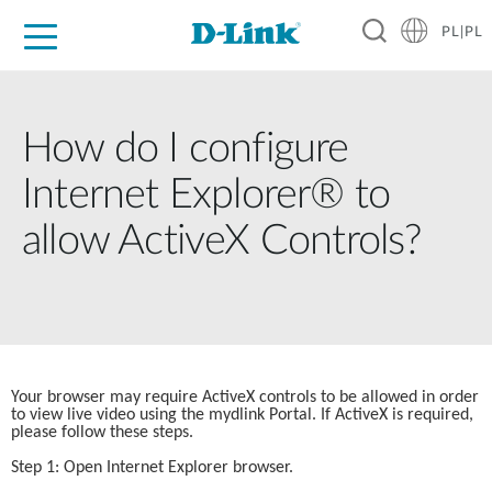
PL|PL
Dla Domu
Dla Firm
Dla Przemysłu
Gdzie Kupić
Wsparcie
Materiały
Partnerzy
How do I configure
Internet Explorer® to
allow ActiveX Controls?
Your browser may require ActiveX controls to be allowed in order 
to view live video using the mydlink Portal. If ActiveX is required, 
please follow these steps.
Step 1: Open Internet Explorer browser.