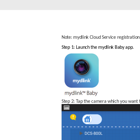
Przełączniki
niezarządzalne
Przełączniki
PoE
Note: mydlink Cloud Service registratio
Akcesoria
Zarządzanie
Gdzie kupić
Step 1: Launch the mydlink Baby app. 
Media
Chmurowe
konwertery
systemy
zarządzania
Moduły
światłowodowe
Kontrolery
sieciowe
Kable DAC
Adaptery
PoE
Step 2: Tap the camera which you want 