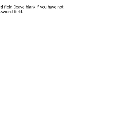
rd
 field (leave blank if you have not 
ssword
 field.