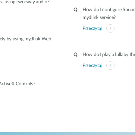
ra using two-way audio?
How do I configure Soun
mydlink service?
Przeczytaj
ely by using mydlink Web
How do I play a lullaby t
Przeczytaj
ActiveX Controls?