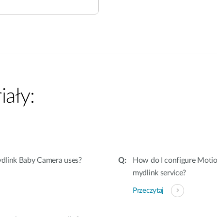
ały:
ydlink Baby Camera uses?
How do I configure Motio
mydlink service?
Przeczytaj