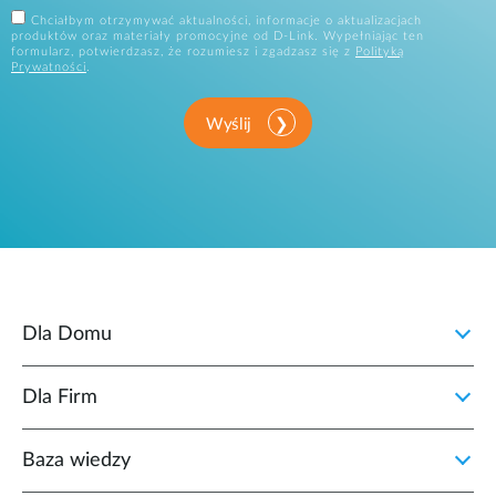
Chciałbym otrzymywać aktualności, informacje o aktualizacjach
produktów oraz materiały promocyjne od D-Link. Wypełniając ten
formularz, potwierdzasz, że rozumiesz i zgadzasz się z
Polityką
Prywatności
.
Wyślij
Dla Domu
Dla Firm
Baza wiedzy