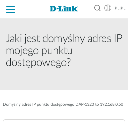
PL|PL
Dla Domu
Dla Firm
Dla Przemysłu
Gdzie Kupić
Wsparcie
Materiały
Partnerzy
Jaki jest domyślny adres IP
mojego punktu
dostępowego?
Domyślny adres IP punktu dostępowego DAP-1320 to 192.168.0.50