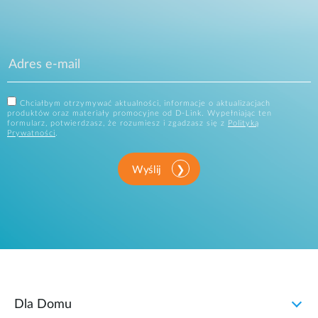
Chciałbym otrzymywać aktualności, informacje o aktualizacjach
produktów oraz materiały promocyjne od D-Link. Wypełniając ten
formularz, potwierdzasz, że rozumiesz i zgadzasz się z
Polityką
Prywatności
.
Wyślij
Dla Domu