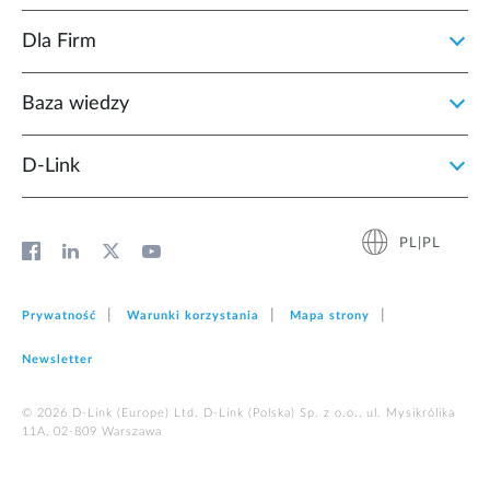
Dla Firm
Baza wiedzy
D‑Link
PL|PL
Prywatność
Warunki korzystania
Mapa strony
Newsletter
© 2026 D‑Link (Europe) Ltd. D-Link (Polska) Sp. z o.o., ul. Mysikrólika
11A, 02-809 Warszawa