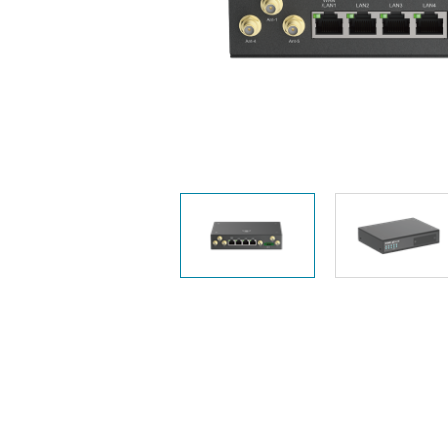
Przełączniki
niezarządzalne
Przełączniki
PoE
Akcesoria
Zarządzanie
Gdzie kupić
Media
Chmurowe
konwertery
systemy
zarządzania
Moduły
światłowodowe
Kontrolery
sieciowe
Kable DAC
Adaptery
PoE