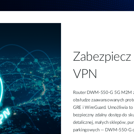
Zabezpiecz 
VPN
Router DWM-550-G 5G M2M zape
obsłudze zaawansowanych proto
GRE i WireGuard. Umożliwia to 
bezpieczny zdalny dostęp do sku
detalicznej, małych sklepów, p
parkingowych — DWM-550-G dba 