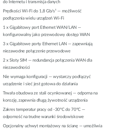
do Internetu i transmisja danych
Monitoring
miejski
Prędkości Wi-Fi do 1,8 Gb/s¹ — możliwość
podłączenia wielu urządzeń Wi-Fi
Automatyzacja
budynków
1 x Gigabitowy port Ethernet WAN/LAN —
Inteligentne
konfigurowalny jako przewodowy dostęp WAN
słupy
miejskie
3 x Gigabitowe porty Ethernet LAN — zapewniają
niezawodne połączenie przewodowe
2 x Sloty SIM — redundancja połączenia WAN dla
niezawodności
Nie wymaga konfiguracji — wystarczy podłączyć
urządzenie i sieć jest gotowa do działania
Trwała obudowa ze stali ocynkowanej — odporna na
korozję, zapewnia długą żywotność urządzenia
Zakres temperatur pracy od -30°C do 70°C —
odporność na trudne warunki środowiskowe
Opcjonalny uchwyt montażowy na ścianę — umożliwia