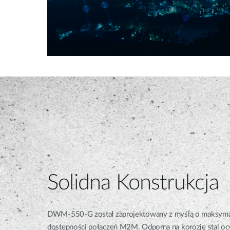
Solidna Konstrukcja
DWM-550-G został zaprojektowany z myślą o maksymal
dostępności połączeń M2M. Odporna na korozję stal oc