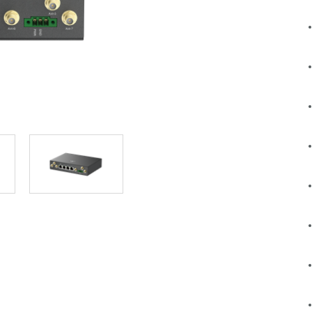
Łączność w
pojazdach