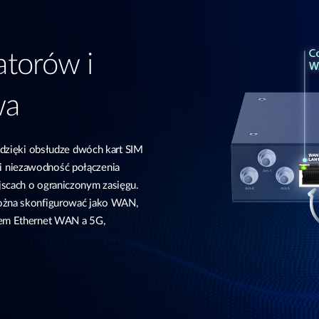
torów i
wa
zięki obsłudze dwóch kart SIM
i niezawodność połączenia
jscach o ograniczonym zasięgu.
można skonfigurować jako WAN,
niem Ethernet WAN a 5G,