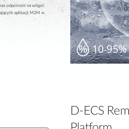
oraz odporność na wilgoć
gających aplikacji M2M w
D-ECS Rem
Platform