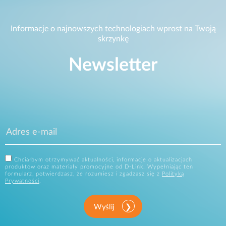
Informacje o najnowszych technologiach wprost na Twoją
skrzynkę
Newsletter
Chciałbym otrzymywać aktualności, informacje o aktualizacjach
produktów oraz materiały promocyjne od D-Link. Wypełniając ten
formularz, potwierdzasz, że rozumiesz i zgadzasz się z
Polityką
Prywatności
.
Wyślij