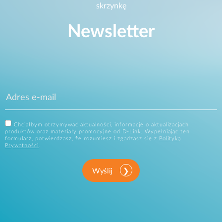
skrzynkę
Newsletter
Chciałbym otrzymywać aktualności, informacje o aktualizacjach
produktów oraz materiały promocyjne od D-Link. Wypełniając ten
formularz, potwierdzasz, że rozumiesz i zgadzasz się z
Polityką
Prywatności
.
Wyślij