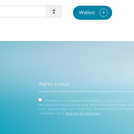
Wybierz
Chciałbym otrzymywać aktualności, informacje o
aktualizacjach produktów oraz materiały promocyjne od 
Link. Wypełniając ten formularz, potwierdzasz, że rozum
i zgadzasz się z
Polityką Prywatności
.