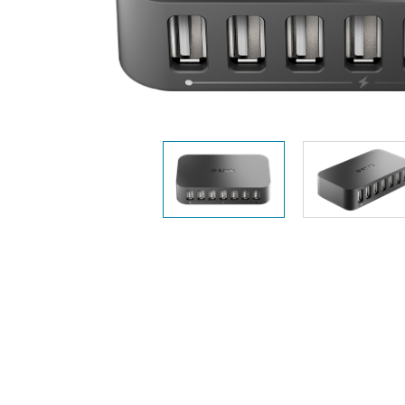
Przełączniki
niezarządzalne
Przełączniki
PoE
Akcesoria
Zarządzanie
Gdzie kupić
Media
Chmurowe
konwertery
systemy
zarządzania
Moduły
światłowodowe
Kontrolery
sieciowe
Kable DAC
Adaptery
PoE