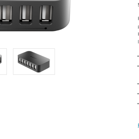
Łączność w
pojazdach