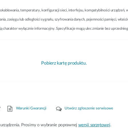
okablowania, temperatury, konfiguracji sieci, interfejsu, kompatybilności urządze
nia, zasięgu lub odległości sygnału, szyfrowania danych, pojemności pamięci, właś
 charakter wyłącznie informacyjny. Specyfikacje mogą ulec zmianie bez uprzednie
Pobierz kartę produktu.
e
Warunki Gwarancji
Utwórz zgłoszenie serwisowe
ji urządzenia. Prosimy o wybranie poprawnej
wersji sprzętowej
.