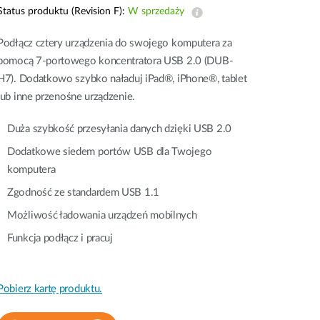
Monitoring
Status produktu (Revision F):
W sprzedaży
miejski
Podłącz cztery urządzenia do swojego komputera za
Automatyzacja
pomocą 7-portowego koncentratora USB 2.0 (DUB-
budynków
H7). Dodatkowo szybko naładuj iPad®, iPhone®, tablet
Inteligentne
słupy
lub inne przenośne urządzenie.
miejskie
Duża szybkość przesyłania danych dzięki USB 2.0
Dodatkowe siedem portów USB dla Twojego
komputera
Zgodność ze standardem USB 1.1
Możliwość ładowania urządzeń mobilnych
Funkcja podłącz i pracuj
Pobierz kartę produktu.