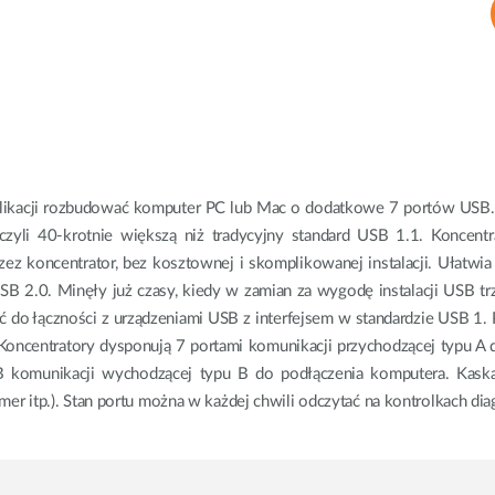
ikacji rozbudować komputer PC lub Mac o dodatkowe 7 portów USB. 
yli 40-krotnie większą niż tradycyjny standard USB 1.1. Koncentra
z koncentrator, bez kosztownej i skomplikowanej instalacji. Ułatwia 
 USB 2.0. Minęły już czasy, kiedy w zamian za wygodę instalacji USB tr
 łączności z urządzeniami USB z interfejsem w standardzie USB 1. P
oncentratory dysponują 7 portami komunikacji przychodzącej typu A d
 komunikacji wychodzącej typu B do podłączenia komputera. Kaska
r itp.). Stan portu można w każdej chwili odczytać na kontrolkach di