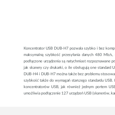
Koncentrator USB DUB-H7 pozwala szybko i bez kompl
maksymalną szybkość przesyłania danych 480 Mb/s, cz
podłączone urządzenia są natychmiast rozpoznawane prze
jak skanery czy drukarki, o ile obsługują one standard
DUB-H4 i DUB-H7 można także bez problemu stosować do
szybkość także do wymagań starszego standardu USB. K
koncentratorów USB, jak również jednym portem USB
umożliwia podłączenie 127 urządzeń USB (skanerów, kame