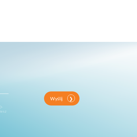
Wyślij
D-
iesz