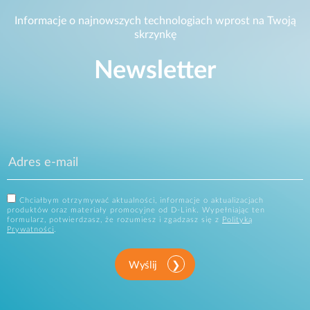
Informacje o najnowszych technologiach wprost na Twoją
skrzynkę
Newsletter
Chciałbym otrzymywać aktualności, informacje o aktualizacjach
produktów oraz materiały promocyjne od D-Link. Wypełniając ten
formularz, potwierdzasz, że rozumiesz i zgadzasz się z
Polityką
Prywatności
.
Wyślij